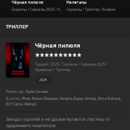
Чёрная пилюля
Нелегалы
Сериалы / Триллер / Драма / Детектив
Сериалы / Сериалы 2025 / Криминал / Триллер
Сериалы / Триллер / Боевик
Сери
ТРИЛЛЕР
Чёрная пилюля
1
2
3
4
5
6
7
8
9
10
Турция / 2025 / Сериалы / Сериалы 2025 /
Криминал / Триллер
2025
Режиссер:
Эрим Сисман
В ролях:
Ипек Филиз Язиджи
,
Кемаль Бурак Алпер
,
Birce Kirkova
,
Elif Cansu Akbiyik
Звезда соцсетей и её друзья пытаются спастись от
одержимого похитителя.