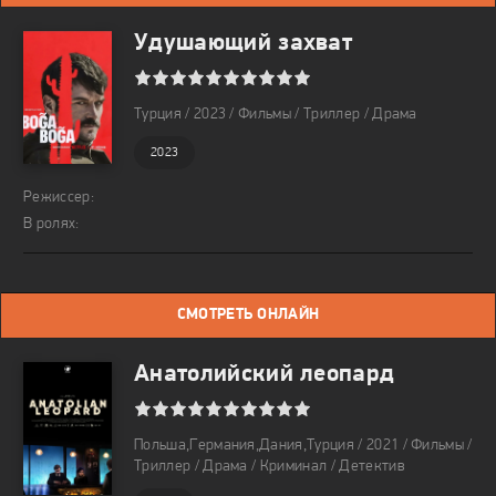
Удушающий захват
1
2
3
4
5
6
7
8
9
10
Турция / 2023 / Фильмы / Триллер / Драма
2023
Режиссер:
В ролях:
СМОТРЕТЬ ОНЛАЙН
Анатолийский леопард
1
2
3
4
5
6
7
8
9
10
Польша,Германия,Дания,Турция / 2021 / Фильмы /
Триллер / Драма / Криминал / Детектив