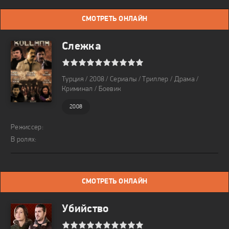
СМОТРЕТЬ ОНЛАЙН
Слежка
1
2
3
4
5
6
7
8
9
10
Турция / 2008 / Сериалы / Триллер / Драма /
Криминал / Боевик
2008
Режиссер:
В ролях:
СМОТРЕТЬ ОНЛАЙН
Убийство
1
2
3
4
5
6
7
8
9
10