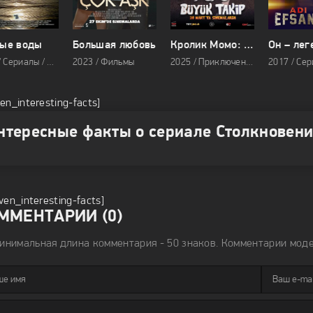
ые воды
Большая любовь
Кролик Момо: Большая погоня
Он – лег
2011 / Сериалы / Драма
2023 / Фильмы
2025 / Приключения / Семейные
ven_interesting-facts]
нтересные факты о сериале Столкновен
iven_interesting-facts]
ММЕНТАРИИ (0)
инимальная длина комментария - 50 знаков. Комментарии мод