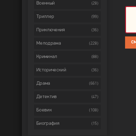
Военный
(28)
Триллер
(99)
Приключения
(36)
С
Мелодрама
(228)
Криминал
(88)
Исторический
(36)
Драма
(661)
Детектив
(47)
Боевик
(108)
Биография
(15)