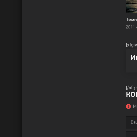
Темн
[xfgi
И
[/xfg
КО
М