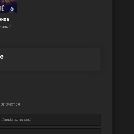
енда
2017 / Сериалы / Драма
ие
ерируются