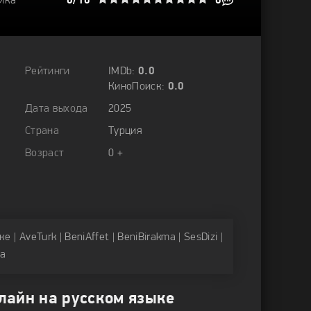
ика
1
2
3
4
0/10
5
6
7
8
9
10
0
Рейтинги
IMDb:
0.0
КиноПоиск:
0.0
Дата выхода
2025
Страна
Турция
Возраст
0 +
 AveTurk | BeniAffet | BeniBirakma | SesDizi |
ка
лайн на русском языке