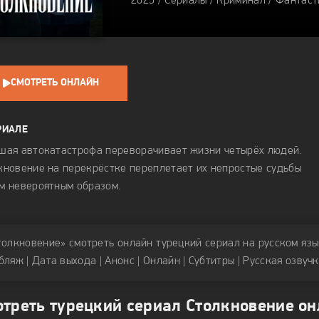
2025 /
Сериалы
/
Криминал
/
Фантаст
0
СМОТРЕТЬ ОНЛАЙН
РИАЛЕ
шая автокатастрофа переворачивает жизни четырёх людей.
кновение на перекрёстке переплетает их непростые судьбы
м невероятным образом.
толкновение» смотреть онлайн турецкий сериал на русском языке |
бляж | Дата выхода | Анонс | Онлайн | Субтитры | Русская озвуч
отреть турецкий сериал Столкновение он