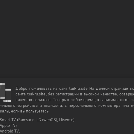
Добро пожаловать на сайт turkru.site На данной странице 
сайта turkru.site, без регистрации в высоком качестве, сове
качество сериалов. Теперь в любое время, в зависимости от 
ильного устройства и планшета, с персонального компьютера или но
иалы, если вы пользуетесь:
Smart TV (Samsung; LG (webOS); Hisense);
Apple TV;
Android TV;