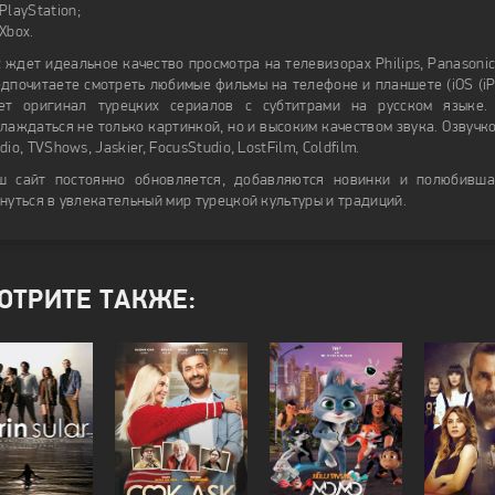
PlayStation;
Xbox.
 ждет идеальное качество просмотра на телевизорах Philips, Panasonic, 
дпочитаете смотреть любимые фильмы на телефоне и планшете (iOS (iPho
ет оригинал турецких сериалов с субтитрами на русском языке.
лаждаться не только картинкой, но и высоким качеством звука. Озвучк
dio, TVShows, Jaskier, FocusStudio, LostFilm, Coldfilm.
ш сайт постоянно обновляется, добавляются новинки и полюбивша
нуться в увлекательный мир турецкой культуры и традиций.
ОТРИТЕ ТАКЖЕ: