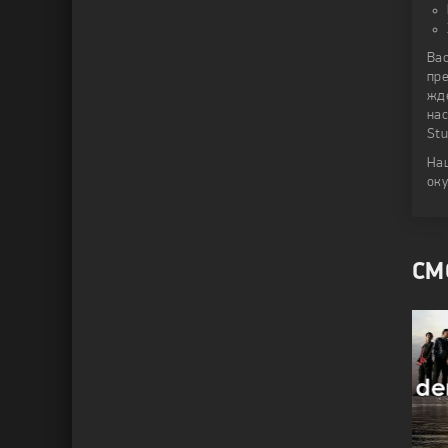
Вас
пре
жд
нас
Stu
На
оку
СМ