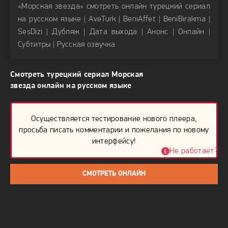
«Морская звезда» смотреть онлайн турецкий сериал
тремя детьми. Новоиспеченная дочь попадает в
на русском языке | AveTurk | BeniAffet | BeniBirakma |
совершенно чужую среду.
SesDizi | Дубляж | Дата выхода | Анонс | Онлайн |
Субтитры | Русская озвучка
Смотреть турецкий сериал Морская
звезда онлайн на русском языке
Осуществляется тестирование нового плеера,
просьба писать комментарии и пожелания по новому
интерфейсу!
Не работает?
СМОТРЕТЬ ОНЛАЙН