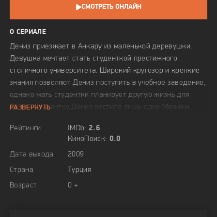
СМОТРЕТЬ ОНЛАЙН
О СЕРИАЛЕ
Дениз приезжает в Анкару из маленькой деревушки.
Девушка мечтает стать студенткой престижного
столичного университета. Широкий кругозор и крепкие
знания позволяют Дениз поступить в учебное заведение,
однако мать студентки планирует другую жизнь для
Дениз. Студентку Дениз растила лишь одна Мерием,
РАЗВЕРНУТЬ
которая скрывала имя настоящего отца девушки. Только
Рейтинги
IMDb:
2.6
приехав в Анкару, Дениз узнает, что ее отец — Бахри
КиноПоиск:
0.0
Ходжа, который является деканом медицинского
Дата выхода
2009
факультета, в котором учиться девушка. Несмотря на это
Дениз с трудом поступает в университет. Мама Дениз
Страна
Турция
Мерием может доверить судьбу своей единственной
Возраст
0 +
дочери только Бахри Ходжа, и поэтому раскрывают
семейную тайну. После чего, Дениз попадает в семью
профессора, который живет со второй женой Икбал и с