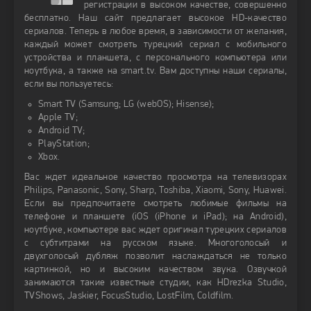
регистрации в высоком качестве, совершенно
бесплатно. Наш сайт предлагает высокое HD-качество
сериалов. Теперь в любое время, в зависимости от желания,
каждый может смотреть турецкий сериал с мобильного
устройства и планшета, с персонального компьютера или
ноутбука, а также на smart.tv. Вам доступны наши сериалы,
если вы пользуетесь:
Smart TV (Samsung; LG (webOS); Hisense);
Apple TV;
Android TV;
PlayStation;
Xbox.
Вас ждет идеальное качество просмотра на телевизорах
Philips, Panasonic, Sony, Sharp, Toshiba, Xiaomi, Sony, Huawei.
Если вы предпочитаете смотреть любимые фильмы на
телефоне и планшете (iOS (iPhone и iPad); на Android),
ноутбуке, компьютере вас ждет оригинал турецких сериалов
с субтитрами на русском языке. Многоголосый и
двухголосый дубляж позволит наслаждаться не только
картинкой, но и высоким качеством звука. Озвучкой
занимаются такие известные студии, как HDrezka Studio,
TVShows, Jaskier, FocusStudio, LostFilm, Coldfilm.