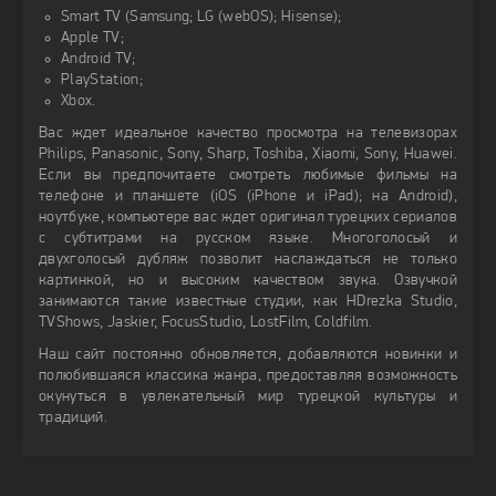
Smart TV (Samsung; LG (webOS); Hisense);
Apple TV;
Android TV;
PlayStation;
Xbox.
Вас ждет идеальное качество просмотра на телевизорах
Philips, Panasonic, Sony, Sharp, Toshiba, Xiaomi, Sony, Huawei.
Если вы предпочитаете смотреть любимые фильмы на
телефоне и планшете (iOS (iPhone и iPad); на Android),
ноутбуке, компьютере вас ждет оригинал турецких сериалов
с субтитрами на русском языке. Многоголосый и
двухголосый дубляж позволит наслаждаться не только
картинкой, но и высоким качеством звука. Озвучкой
занимаются такие известные студии, как HDrezka Studio,
TVShows, Jaskier, FocusStudio, LostFilm, Coldfilm.
Наш сайт постоянно обновляется, добавляются новинки и
полюбившаяся классика жанра, предоставляя возможность
окунуться в увлекательный мир турецкой культуры и
традиций.