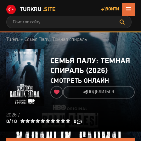
TURKRU
.SITE
ВОЙТИ
Turkru
» Семья Палу: Темная спираль
СЕМЬЯ ПАЛУ: ТЕМНАЯ
СПИРАЛЬ (2026)
СМОТРЕТЬ ОНЛАЙН
ПОДЕЛИТЬСЯ
2026 / ---
3
4
0/10
5
6
7
8
9
10
0