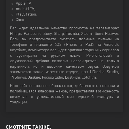
Apple TV;
Android TV;
PlayStation;
Xbox.
Вас ждет идеальное качество просмотра на телевизорах
Philips, Panasonic, Sony, Sharp, Toshiba, Xiaomi, Sony, Huawei.
Если вы предпочитаете смотреть любимые фильмы на
телефоне и планшете (iOS (iPhone и iPad); на Android),
ноутбуке, компьютере вас ждет оригинал турецких сериалов
с субтитрами на русском языке. Многоголосый и
двухголосый дубляж позволит наслаждаться не только
картинкой, но и высоким качеством звука. Озвучкой
занимаются такие известные студии, как HDrezka Studio,
TVShows, Jaskier, FocusStudio, LostFilm, Coldfilm.
Наш сайт постоянно обновляется, добавляются новинки и
полюбившаяся классика жанра, предоставляя возможность
окунуться в увлекательный мир турецкой культуры и
традиций.
СМОТРИТЕ ТАКЖЕ: