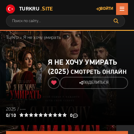
TURKRU
.SITE
ВОЙТИ
Turkru
» Я не хочу умирать
Я НЕ ХОЧУ УМИРАТЬ
(2025)
СМОТРЕТЬ ОНЛАЙН
ПОДЕЛИТЬСЯ
2025 / ---
3
4
0/10
5
6
7
8
9
10
0