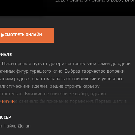
2026 /
Сериалы
/
Сериалы 2026
0
/
Био
СМОТРЕТЬ ОНЛАЙН
РИАЛЕ
 Шасы прошла путь от дочери состоятельной семьи до одной
начимых фигур турецкого кино. Выбрав творчество вопреки
аниям родных, она отказалась от привилегий и увлеклась
алистическими идеями, решив строить карьеру
стоятельно. Близкие не приняли её выбор, однако
ращение означало бы признание поражения. Первые шаги в
ЕРНУТЬ
ессии оказались тяжёлыми, но именно этот опыт сформировал
висимый взгляд и внутреннюю свободу, ставшие основой
ИССЕР
щих работ.
н Найль Доган
ая жизнь была связана с людьми из киноиндустрии, однако