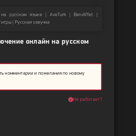
а русском языке | AveTurk | BeniAffet |
бтитры | Русская озвучка
ючение онлайн на русском
ть комментарии и пожелания по новому
Не работает?