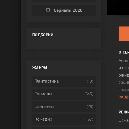
Сериалы 2020
ПОДБОРКИ
О СЕ
Айше
ЖАНРЫ
из з
ожид
Фантастика
(13)
соци
само
Сериалы
(645)
возв
РАЗВ
проф
Семейные
(28)
неза
РЕЖ
буду
Комедии
(167)
Осма
Личн