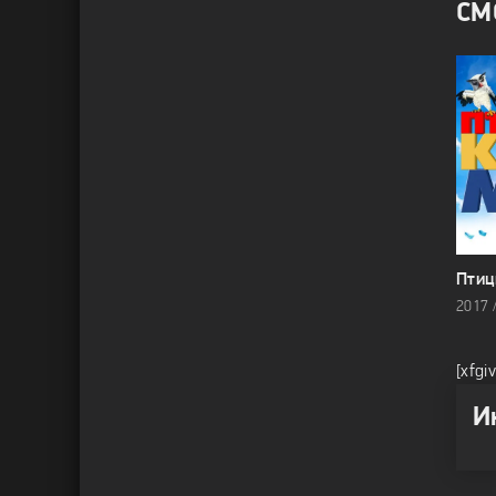
СМ
Птиц
[xfgi
И