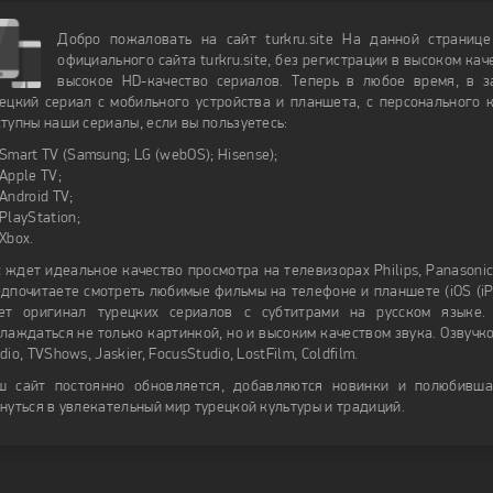
Добро пожаловать на сайт turkru.site На данной страниц
официального сайта turkru.site, без регистрации в высоком ка
высокое HD-качество сериалов. Теперь в любое время, в 
ецкий сериал с мобильного устройства и планшета, с персонального к
тупны наши сериалы, если вы пользуетесь:
Smart TV (Samsung; LG (webOS); Hisense);
Apple TV;
Android TV;
PlayStation;
Xbox.
 ждет идеальное качество просмотра на телевизорах Philips, Panasonic, 
дпочитаете смотреть любимые фильмы на телефоне и планшете (iOS (iPho
ет оригинал турецких сериалов с субтитрами на русском языке.
лаждаться не только картинкой, но и высоким качеством звука. Озвучк
dio, TVShows, Jaskier, FocusStudio, LostFilm, Coldfilm.
ш сайт постоянно обновляется, добавляются новинки и полюбивша
нуться в увлекательный мир турецкой культуры и традиций.