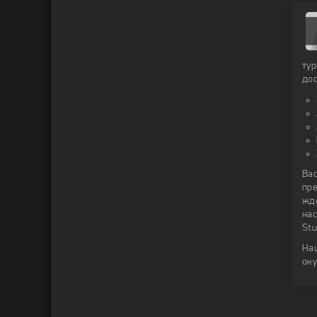
тур
дос
Вас
пре
жд
нас
Stu
На
оку