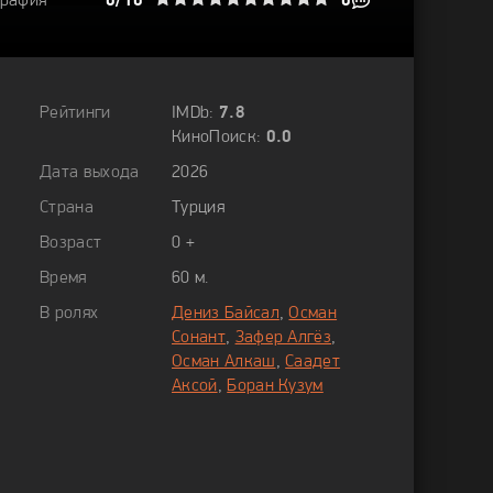
графия
1
2
3
4
0/10
5
6
7
8
9
10
0
Рейтинги
IMDb:
7.8
КиноПоиск:
0.0
Дата выхода
2026
Страна
Турция
Возраст
0 +
Время
60 м.
В ролях
Дениз Байсал
,
Осман
Сонант
,
Зафер Алгёз
,
Осман Алкаш
,
Саадет
Аксой
,
Боран Кузум