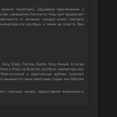
е можете посмотреть «Душевное приключение» с
честве, совершенно бесплатно. Наш сайт предлагает
зависимости от желания, каждый может смотреть
омпьютера или ноутбука, а также на smart.tv. Вам
Sony, Sharp, Toshiba, Xiaomi, Sony, Huawei. Если вы
ne и iPad); на Android), ноутбуке, компьютере вас
 Многоголосый и двухголосый дубляж позволит
ой занимаются такие известные студии, как HDrezka
яся классика жанра, предоставляя возможность