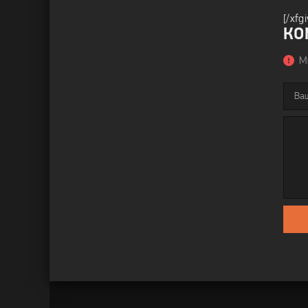
[/xfg
КО
М